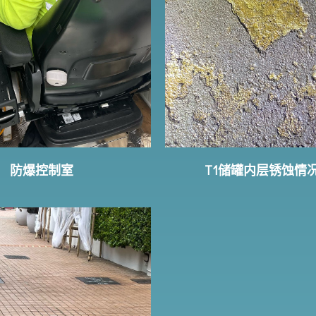
防爆控制室
T1储罐内层锈蚀情