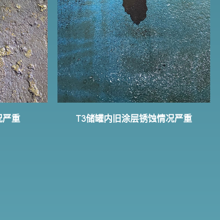
况严重
T3储罐内旧涂层锈蚀情况严重